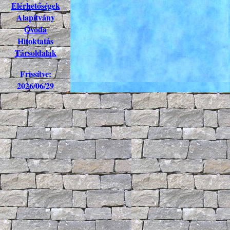
Elérhetőségek
Alapítvány
Óvoda
Hitoktatás
Társoldalak
Frissítve:
2026/06/29