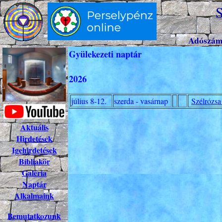
S
Adószám
Gyülekezeti naptár
2026
július 8-12.
szerda - vasárnap
Szélrózsa
Aktuális
Hirdetések
Igehirdetések
Bibliakör
Galéria
Naptár
Alkalmaink
Bemutatkozunk