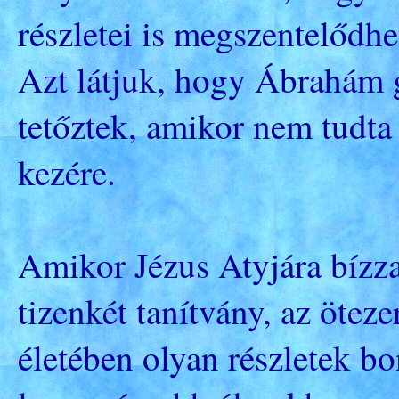
részletei is megszentelődhe
Azt látjuk, hogy Ábrahám g
tetőztek, amikor nem tudta 
kezére.
Amikor Jézus Atyjára bízza 
tizenkét tanítvány, az ötez
életében olyan részletek b