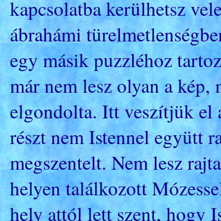
kapcsolatba kerülhetsz vel
ábrahámi türelmetlenségbe
egy másik puzzléhoz tartozó
már nem lesz olyan a kép, 
elgondolta. Itt veszítjük e
részt nem Istennel együtt 
megszentelt. Nem lesz rajta
helyen találkozott Mózesse
hely attól lett szent, hogy 