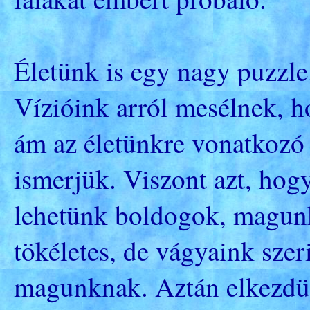
Életünk is egy nagy puzzle
Vízióink arról mesélnek, h
ám az életünkre vonatkozó
ismerjük. Viszont azt, hog
lehetünk boldogok, magunk
tökéletes, de vágyaink szer
magunknak. Aztán elkezdün