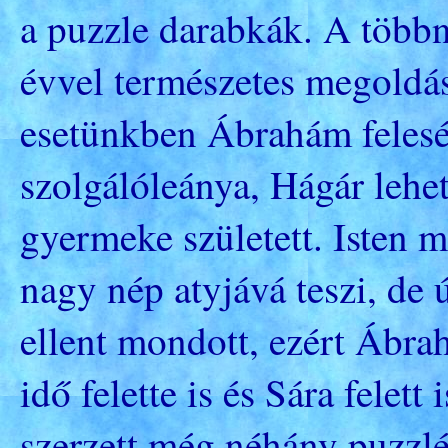
a puzzle darabkák. A többn
évvel természetes megoldás
esetünkben Ábrahám felesé
szolgálóleánya, Hágár lehe
gyermeke született. Isten
nagy nép atyjává teszi, de
ellent mondott, ezért Ábrah
idő felette is és Sára felett
szerzett még néhány puzzlé