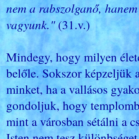
nem a rabszolganő, hanem
vagyunk."
(31.v.)
Mindegy, hogy milyen élete
belőle. Sokszor képzeljük 
minket, ha a vallásos gyako
gondoljuk, hogy templomba
mint a városban sétálni a 
Isten nem tesz különbséget