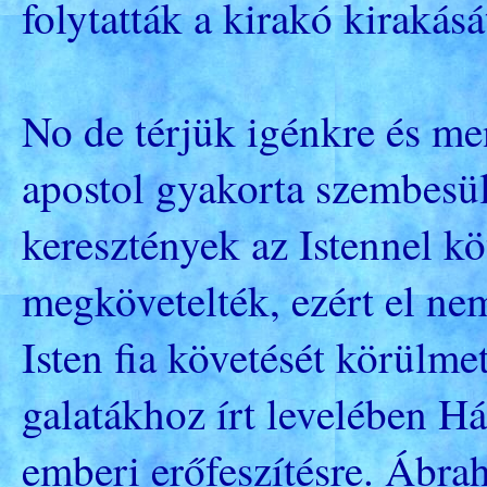
folytatták a kirakó kirakásá
No de térjük igénkre és me
apostol gyakorta szembesül
keresztények az Istennel köt
megkövetelték, ezért el ne
Isten fia követését körülmet
galatákhoz írt levelében Há
emberi erőfeszítésre. Ábra