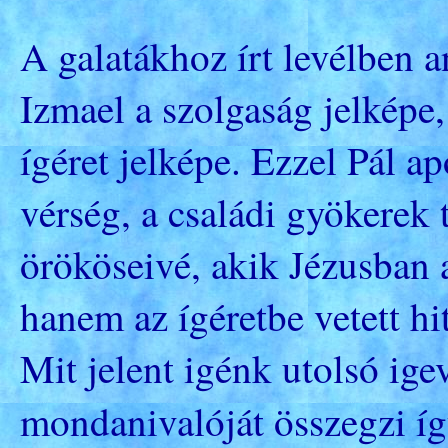
A galatákhoz írt levélben a
Izmael a szolgaság jelképe,
ígéret jelképe. Ezzel Pál a
vérség, a családi gyökerek
örököseivé, akik Jézusban a
hanem az ígéretbe vetett hi
Mit jelent igénk utolsó ige
mondanivalóját összegzi í