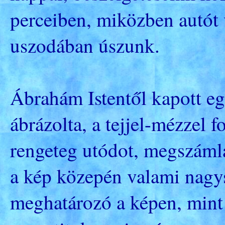
perceiben, miközben autót 
uszodában úszunk.
Ábrahám Istentől kapott e
ábrázolta, a tejjel-mézzel fo
rengeteg utódot, megszámlá
a kép közepén valami nagys
meghatározó a képen, min