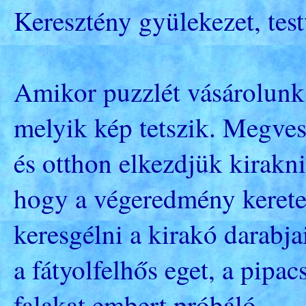
Keresztény gyülekezet, tes
Amikor puzzlét vásárolunk,
melyik kép tetszik. Megves
és otthon elkezdjük kirakni
hogy a végeredmény kerete
keresgélni a kirakó darabja
a fátyolfelhős eget, a pipac
falakat embert próbáló.