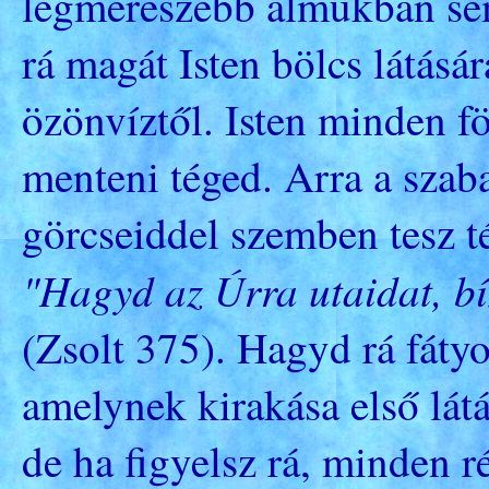
legmerészebb álmukban se
rá magát Isten bölcs látás
özönvíztől. Isten minden f
menteni téged. Arra a szaba
görcseiddel szemben tesz 
"Hagyd az Úrra utaidat, b
(Zsolt 375). Hagyd rá fátyo
amelynek kirakása első látá
de ha figyelsz rá, minden r