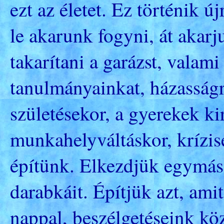
ezt az életet. Ez történik 
le akarunk fogyni, át akarj
takarítani a garázst, valam
tanulmányainkat, házasság
születésekor, a gyerekek ki
munkahelyváltáskor, krízis
építünk. Elkezdjük egymás 
darabkáit. Építjük azt, ami
nappal, beszélgetéseink k