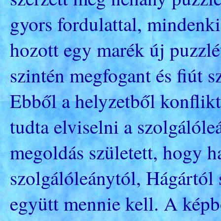
gyors fordulattal, minden
hozott egy marék új puzzlét
szintén megfogant és fiút sz
Ebből a helyzetből konflikt
tudta elviselni a szolgálóleá
megoldás született, hogy h
szolgálóleánytól, Hágártól 
együtt mennie kell. A képbő