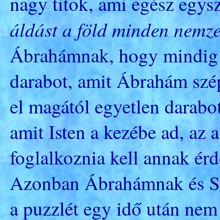
nagy titok, ami egész egys
áldást a föld minden nemze
Ábrahámnak, hogy mindig 
darabot, amit Ábrahám szép
el magától egyetlen darabo
amit Isten a kezébe ad, az 
foglalkoznia kell annak ér
Azonban Ábrahámnak és Sá
a puzzlét egy idő után nem 