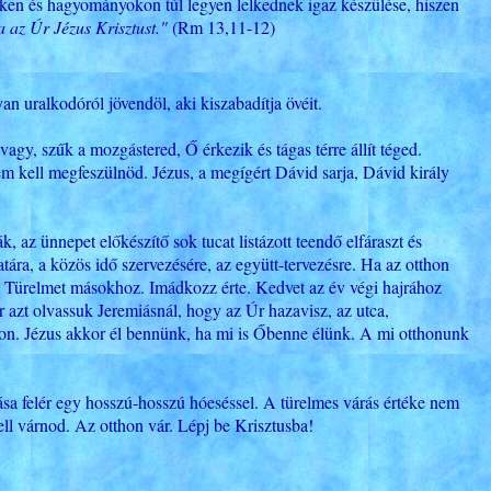
eteken és hagyományokon túl legyen lelkednek igaz készülése, hiszen
ra az Úr Jézus Krisztust."
(Rm 13,11-12)
an uralkodóról jövendöl, aki kiszabadítja övéit.
agy, szűk a mozgástered, Ő érkezik és tágas térre állít téged.
em kell megfeszülnöd. Jézus, a megígért Dávid sarja, Dávid király
 az ünnepet előkészítő sok tucat listázott teendő elfáraszt és
ára, a közös idő szervezésére, az együtt-tervezésre. Ha az otthon
t. Türelmet másokhoz. Imádkozz érte. Kedvet az év végi hajrához
azt olvassuk Jeremiásnál, hogy az Úr hazavisz, az utca,
thon. Jézus akkor él bennünk, ha mi is Őbenne élünk. A mi otthonunk
a felér egy hosszú-hosszú hóeséssel. A türelmes várás értéke nem
ell várnod. Az otthon vár. Lépj be Krisztusba!