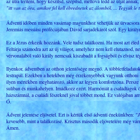
az útra teríteni, hogy készítsd, szépítsd, méltóvá tedd az útját ann
"itt van az óra, amikor fel kell ébrednetek az álomból. ... Tegyük le t
Ádventi időben minden vasárnap magunkhoz vehetjük az úrvacsora s
Jeremiás messiási próféciájában Dávid sarjadékáról szól. Egy királyró
Ez a Jézus érkezik hozzánk. Vele tudsz találkozni. Ha most azt éled 
Feltárja számodra azt az új világot, amelyhez nem kell elutaznod, n
vérvonalából való király nemcsak kiszabadít a fogságból és elvisz 
Ilyenkor, ádventben az otthon jelentősége megnő. A többletfeladatok 
lestrapál. Ezekben a hetekben még érzékenyebbek vagyunk otthoni dol
ilyen mértékben meghatározó, akkor az legyen komfortzóna. Persze I
suliban és munkahelyen. Imádkozz ezért. Harmóniát a családtagok ö
házszámnál, a családi fészeknél jóval többet mond. Ez valójában ar
Ő.
Ádvent jelentése eljövetel. Ezt is kértük első ádventi énekünkben:
"J
kevesebb, mint a találkozásé. Krisztus második eljövetelére még várn
Ámen.