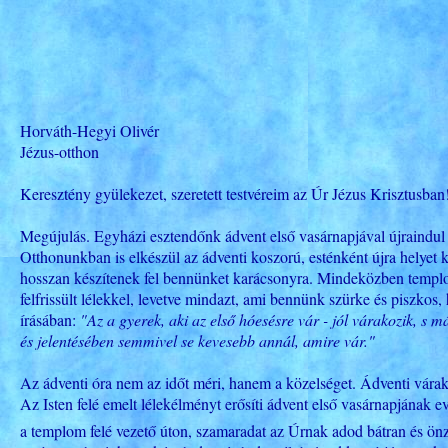
Horváth-Hegyi Olivér
Jézus-otthon
Keresztény gyülekezet, szeretett testvéreim az Úr Jézus Krisztusban
Megújulás. Egyházi esztendőnk ádvent első vasárnapjával újraindul 
Otthonunkban is elkészül az ádventi koszorú, esténként újra helyet 
hosszan készítenek fel bennünket karácsonyra. Mindeközben templomunk
felfrissült lélekkel, levetve mindazt, ami bennünk szürke és piszko
írásában:
"Az a gyerek, aki az első hóesésre vár - jól várakozik, s 
és jelentésében semmivel se kevesebb annál, amire vár."
Az ádventi óra nem az időt méri, hanem a közelséget. Ádventi várako
Az Isten felé emelt lélekélményt erősíti ádvent első vasárnapjának eva
a templom felé vezető úton, szamaradat az Úrnak adod bátran és önz