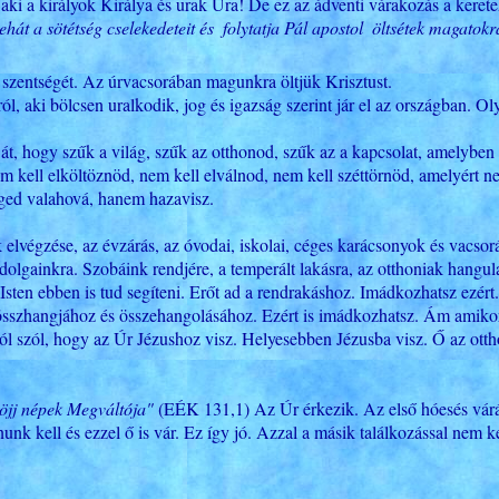
ak, aki a királyok Királya és urak Ura! De ez az ádventi várakozás a ker
ehát a sötétség cselekedeteit és  folytatja Pál apostol  öltsétek magatok
zentségét. Az úrvacsorában magunkra öltjük Krisztust.
l, aki bölcsen uralkodik, jog és igazság szerint jár el az országban. Oly
át, hogy szűk a világ, szűk az otthonod, szűk az a kapcsolat, amelyben v
em kell elköltöznöd, nem kell elválnod, nem kell széttörnöd, amelyért n
téged valahová, hanem hazavisz.
elvégzése, az évzárás, az óvodai, iskolai, céges karácsonyok és vacsorák,
gainkra. Szobáink rendjére, a temperált lakásra, az otthoniak hangulat
sten ebben is tud segíteni. Erőt ad a rendrakáshoz. Imádkozhatsz ezér
sszhangjához és összehangolásához. Ezért is imádkozhatsz. Ám amikor 
ról szól, hogy az Úr Jézushoz visz. Helyesebben Jézusba visz. Ő az ot
öjj népek Megváltója"
(EÉK 131,1) Az Úr érkezik. Az első hóesés várás
unk kell és ezzel ő is vár. Ez így jó. Azzal a másik találkozással nem k