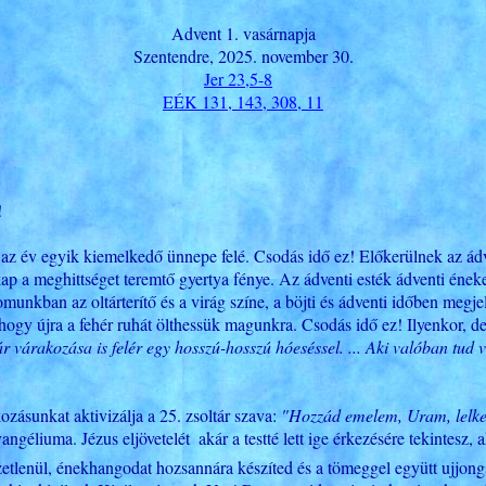
Advent 1. vasárnapja
Szentendre, 2025. november 30.
Jer 23,5-8
EÉK 131, 143, 308, 11
!
az év egyik kiemelkedő ünnepe felé. Csodás idő ez! Előkerülnek az ádv
kap a meghittséget teremtő gyertya fénye. Az ádventi esték ádventi éneke
ban az oltárterítő és a virág színe, a böjti és ádventi időben megjelen
s, hogy újra a fehér ruhát ölthessük magunkra. Csodás idő ez! Ilyenkor,
már várakozása is felér egy hosszú-hosszú hóeséssel. ... Aki valóban tu
zásunkat aktivizálja a 25. zsoltár szava:
"Hozzád emelem, Uram, lelke
ngéliuma. Jézus eljövetelét  akár a testté lett ige érkezésére tekintesz
etlenül, énekhangodat hozsannára készíted és a tömeggel együtt ujjong