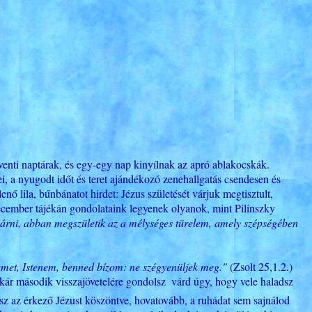
enti naptárak, és egy-egy nap kinyílnak az apró ablakocskák.
i, a nyugodt időt és teret ajándékozó zenehallgatás csendesen és
ő lila, bűnbánatot hirdet: Jézus születését várjuk megtisztult,
 december tájékán gondolataink legyenek olyanok, mint Pilinszky
d várni, abban megszületik az a mélységes türelem, amely szépségében
met, Istenem, benned bízom: ne szégyenüljek meg."
(Zsolt 25,1.2.)
, akár második visszajövetelére gondolsz  várd úgy, hogy vele haladsz
sz az érkező Jézust köszöntve, hovatovább, a ruhádat sem sajnálod