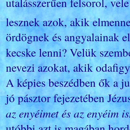
utalásszerűen felsorol, vel
lesznek azok, akik elmenne
ördögnek és angyalainak elk
kecske lenni? Velük szemb
nevezi azokat, akik odafig
A képies beszédben ők a j
jó pásztor fejezetében Jéz
az enyéimet és az enyéim 
utóbbi azt is magában hor