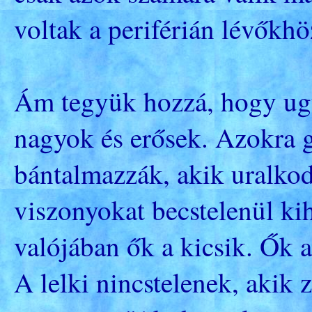
voltak a periférián lévőkhö
Ám tegyük hozzá, hogy ugy
nagyok és erősek. Azokra g
bántalmazzák, akik uralko
viszonyokat becstelenül kih
valójában ők a kicsik. Ők 
A lelki nincstelenek, akik 