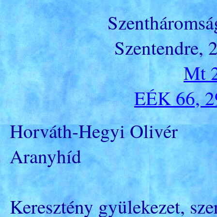
Szentháromság
Szentendre, 
Mt 
EÉK 66, 29
Horváth-Hegyi Olivér
Aranyhíd
Keresztény gyülekezet, szer