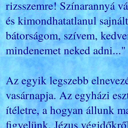
rizsszemre! Színarannyá vá
és kimondhatatlanul sajnál
bátorságom, szívem, kedve
mindenemet neked adni..."
Az egyik legszebb elnevez
vasárnapja. Az egyházi esz
ítéletre, a hogyan állunk m
figyelünk. Jézus végidőkről