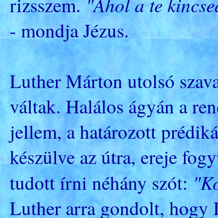
"Ahol a te kincsed
rizsszem.
- mondja Jézus.
Luther Márton utolsó szava
váltak. Halálos ágyán a ren
jellem, a határozott prédik
készülve az útra, ereje fog
"Ko
tudott írni néhány szót:
Luther arra gondolt, hogy 