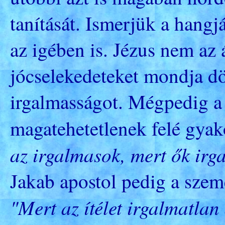
tanítását. Ismerjük a hangj
az igében is. Jézus nem az á
jócselekedeteket mondja d
irgalmasságot. Mégpedig a 
magatehetetlenek felé gyak
az irgalmasok, mert ők irg
Jakab apostol pedig a szemé
"Mert az ítélet irgalmatlan