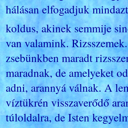
hálásan elfogadjuk mindazt
koldus, akinek semmije sin
van valamink. Rizsszemek.
zsebünkben maradt rizssze
maradnak, de amelyeket od
adni, arannyá válnak. A le
víztükrén visszaverődő ara
túloldalra, de Isten kegye