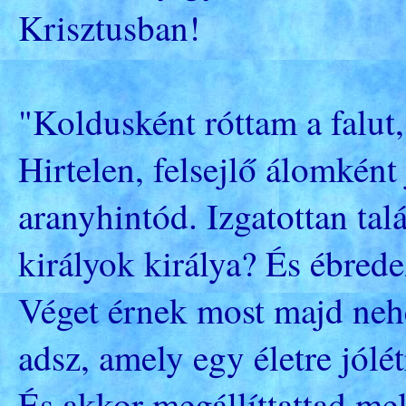
Krisztusban!
"Koldusként róttam a falut, 
Hirtelen, felsejlő álomként
aranyhintód. Izgatottan tal
királyok királya? És ébred
Véget érnek most majd neh
adsz, amely egy életre jólé
És akkor megállíttattad mel