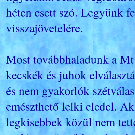
héten esett szó. Legyünk f
visszajövetelére.
Most továbbhaladunk a Mt 
kecskék és juhok elválaszt
és nem gyakorlók szétvála
emészthető lelki eledel. Ak
legkisebbek közül nem tett